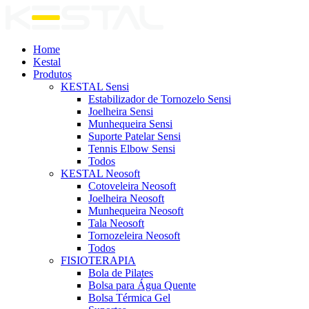
Home
Kestal
Produtos
KESTAL Sensi
Estabilizador de Tornozelo Sensi
Joelheira Sensi
Munhequeira Sensi
Suporte Patelar Sensi
Tennis Elbow Sensi
Todos
KESTAL Neosoft
Cotoveleira Neosoft
Joelheira Neosoft
Munhequeira Neosoft
Tala Neosoft
Tornozeleira Neosoft
Todos
FISIOTERAPIA
Bola de Pilates
Bolsa para Água Quente
Bolsa Térmica Gel