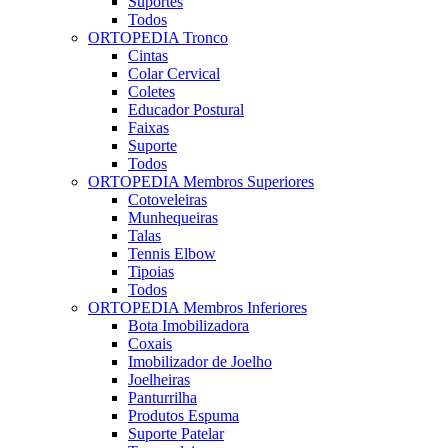
Suportes
Todos
ORTOPEDIA Tronco
Cintas
Colar Cervical
Coletes
Educador Postural
Faixas
Suporte
Todos
ORTOPEDIA Membros Superiores
Cotoveleiras
Munhequeiras
Talas
Tennis Elbow
Tipoias
Todos
ORTOPEDIA Membros Inferiores
Bota Imobilizadora
Coxais
Imobilizador de Joelho
Joelheiras
Panturrilha
Produtos Espuma
Suporte Patelar