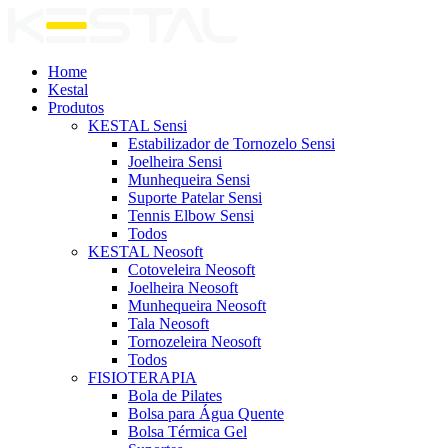
Home
Kestal
Produtos
KESTAL Sensi
Estabilizador de Tornozelo Sensi
Joelheira Sensi
Munhequeira Sensi
Suporte Patelar Sensi
Tennis Elbow Sensi
Todos
KESTAL Neosoft
Cotoveleira Neosoft
Joelheira Neosoft
Munhequeira Neosoft
Tala Neosoft
Tornozeleira Neosoft
Todos
FISIOTERAPIA
Bola de Pilates
Bolsa para Água Quente
Bolsa Térmica Gel