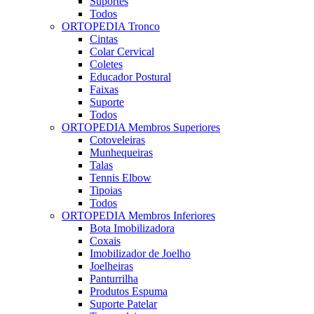
Suportes
Todos
ORTOPEDIA Tronco
Cintas
Colar Cervical
Coletes
Educador Postural
Faixas
Suporte
Todos
ORTOPEDIA Membros Superiores
Cotoveleiras
Munhequeiras
Talas
Tennis Elbow
Tipoias
Todos
ORTOPEDIA Membros Inferiores
Bota Imobilizadora
Coxais
Imobilizador de Joelho
Joelheiras
Panturrilha
Produtos Espuma
Suporte Patelar