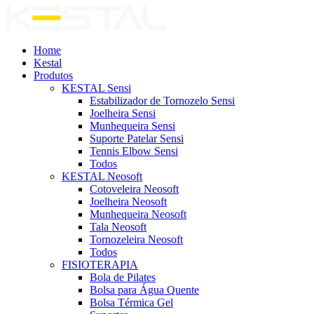
Home
Kestal
Produtos
KESTAL Sensi
Estabilizador de Tornozelo Sensi
Joelheira Sensi
Munhequeira Sensi
Suporte Patelar Sensi
Tennis Elbow Sensi
Todos
KESTAL Neosoft
Cotoveleira Neosoft
Joelheira Neosoft
Munhequeira Neosoft
Tala Neosoft
Tornozeleira Neosoft
Todos
FISIOTERAPIA
Bola de Pilates
Bolsa para Água Quente
Bolsa Térmica Gel