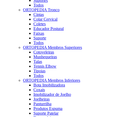
Suportes
Todos
ORTOPEDIA Tronco
Cintas
Colar Cervical
Coletes
Educador Postural
Faixas
Suporte
Todos
ORTOPEDIA Membros Superiores
Cotoveleiras
Munhequeiras
Talas
Tennis Elbow
Tipoias
Todos
ORTOPEDIA Membros Inferiores
Bota Imobilizadora
Coxais
Imobilizador de Joelho
Joelheiras
Panturrilha
Produtos Espuma
Suporte Patelar