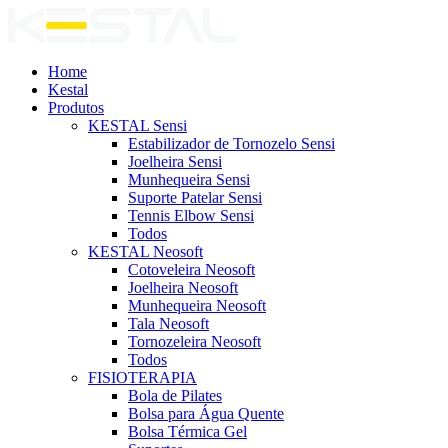
Home
Kestal
Produtos
KESTAL Sensi
Estabilizador de Tornozelo Sensi
Joelheira Sensi
Munhequeira Sensi
Suporte Patelar Sensi
Tennis Elbow Sensi
Todos
KESTAL Neosoft
Cotoveleira Neosoft
Joelheira Neosoft
Munhequeira Neosoft
Tala Neosoft
Tornozeleira Neosoft
Todos
FISIOTERAPIA
Bola de Pilates
Bolsa para Água Quente
Bolsa Térmica Gel