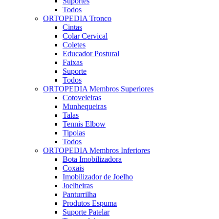
Suportes
Todos
ORTOPEDIA Tronco
Cintas
Colar Cervical
Coletes
Educador Postural
Faixas
Suporte
Todos
ORTOPEDIA Membros Superiores
Cotoveleiras
Munhequeiras
Talas
Tennis Elbow
Tipoias
Todos
ORTOPEDIA Membros Inferiores
Bota Imobilizadora
Coxais
Imobilizador de Joelho
Joelheiras
Panturrilha
Produtos Espuma
Suporte Patelar