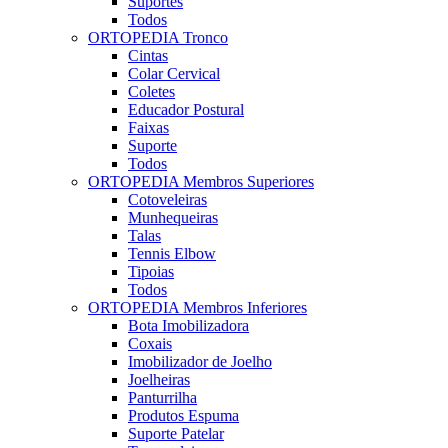
Suportes
Todos
ORTOPEDIA Tronco
Cintas
Colar Cervical
Coletes
Educador Postural
Faixas
Suporte
Todos
ORTOPEDIA Membros Superiores
Cotoveleiras
Munhequeiras
Talas
Tennis Elbow
Tipoias
Todos
ORTOPEDIA Membros Inferiores
Bota Imobilizadora
Coxais
Imobilizador de Joelho
Joelheiras
Panturrilha
Produtos Espuma
Suporte Patelar