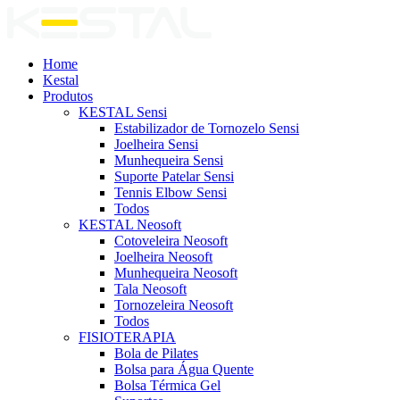
Home
Kestal
Produtos
KESTAL Sensi
Estabilizador de Tornozelo Sensi
Joelheira Sensi
Munhequeira Sensi
Suporte Patelar Sensi
Tennis Elbow Sensi
Todos
KESTAL Neosoft
Cotoveleira Neosoft
Joelheira Neosoft
Munhequeira Neosoft
Tala Neosoft
Tornozeleira Neosoft
Todos
FISIOTERAPIA
Bola de Pilates
Bolsa para Água Quente
Bolsa Térmica Gel