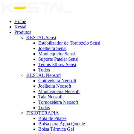
Home
Kestal
Produtos
KESTAL Sensi
Estabilizador de Tornozelo Sensi
Joelheira Sensi
Munhequeira Sensi
Suporte Patelar Sensi
Tennis Elbow Sensi
Todos
KESTAL Neosoft
Cotoveleira Neosoft
Joelheira Neosoft
Munhequeira Neosoft
Tala Neosoft
Tornozeleira Neosoft
Todos
FISIOTERAPIA
Bola de Pilates
Bolsa para Água Quente
Bolsa Térmica Gel