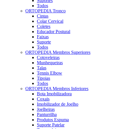
Suportes
Todos
ORTOPEDIA Tronco
Cintas
Colar Cervical
Coletes
Educador Postural
Faixas
Suporte
Todos
ORTOPEDIA Membros Superiores
Cotoveleiras
Munhequeiras
Talas
Tennis Elbow
Tipoias
Todos
ORTOPEDIA Membros Inferiores
Bota Imobilizadora
Coxais
Imobilizador de Joelho
Joelheiras
Panturrilha
Produtos Espuma
Suporte Patelar