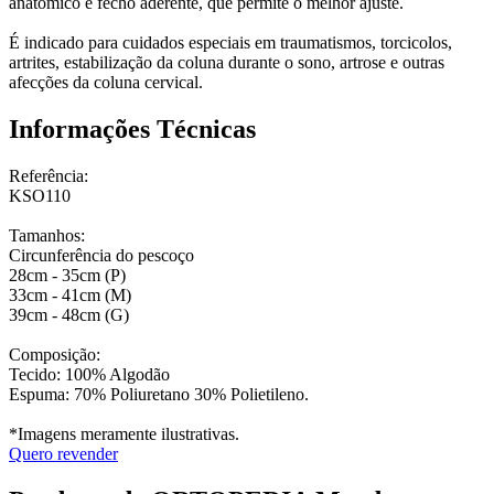
anatômico e fecho aderente, que permite o melhor ajuste.
É indicado para cuidados especiais em traumatismos, torcicolos,
artrites, estabilização da coluna durante o sono, artrose e outras
afecções da coluna cervical.
Informações Técnicas
Referência:
KSO110
Tamanhos:
Circunferência do pescoço
28cm - 35cm (P)
33cm - 41cm (M)
39cm - 48cm (G)
Composição:
Tecido: 100% Algodão
Espuma: 70% Poliuretano 30% Polietileno.
*Imagens meramente ilustrativas.
Quero revender