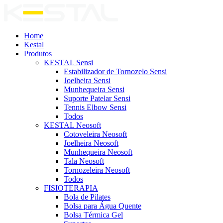
Home
Kestal
Produtos
KESTAL Sensi
Estabilizador de Tornozelo Sensi
Joelheira Sensi
Munhequeira Sensi
Suporte Patelar Sensi
Tennis Elbow Sensi
Todos
KESTAL Neosoft
Cotoveleira Neosoft
Joelheira Neosoft
Munhequeira Neosoft
Tala Neosoft
Tornozeleira Neosoft
Todos
FISIOTERAPIA
Bola de Pilates
Bolsa para Água Quente
Bolsa Térmica Gel