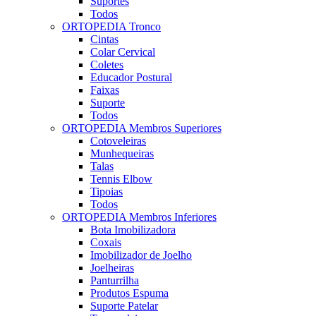
Suportes
Todos
ORTOPEDIA Tronco
Cintas
Colar Cervical
Coletes
Educador Postural
Faixas
Suporte
Todos
ORTOPEDIA Membros Superiores
Cotoveleiras
Munhequeiras
Talas
Tennis Elbow
Tipoias
Todos
ORTOPEDIA Membros Inferiores
Bota Imobilizadora
Coxais
Imobilizador de Joelho
Joelheiras
Panturrilha
Produtos Espuma
Suporte Patelar