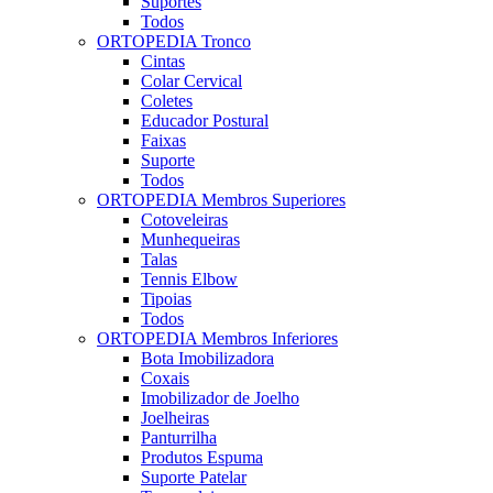
Suportes
Todos
ORTOPEDIA Tronco
Cintas
Colar Cervical
Coletes
Educador Postural
Faixas
Suporte
Todos
ORTOPEDIA Membros Superiores
Cotoveleiras
Munhequeiras
Talas
Tennis Elbow
Tipoias
Todos
ORTOPEDIA Membros Inferiores
Bota Imobilizadora
Coxais
Imobilizador de Joelho
Joelheiras
Panturrilha
Produtos Espuma
Suporte Patelar