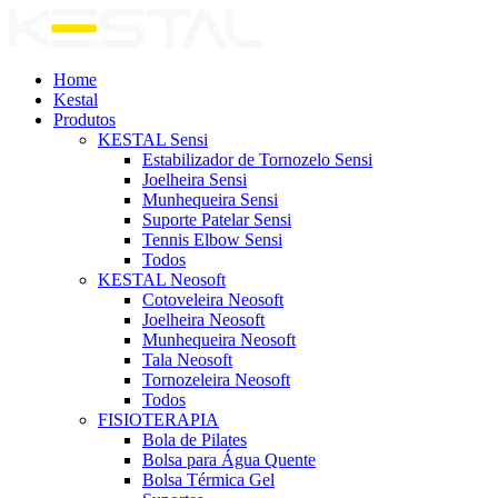
Home
Kestal
Produtos
KESTAL Sensi
Estabilizador de Tornozelo Sensi
Joelheira Sensi
Munhequeira Sensi
Suporte Patelar Sensi
Tennis Elbow Sensi
Todos
KESTAL Neosoft
Cotoveleira Neosoft
Joelheira Neosoft
Munhequeira Neosoft
Tala Neosoft
Tornozeleira Neosoft
Todos
FISIOTERAPIA
Bola de Pilates
Bolsa para Água Quente
Bolsa Térmica Gel