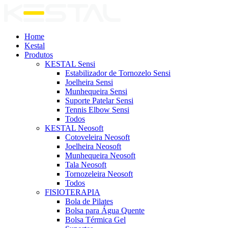
Home
Kestal
Produtos
KESTAL Sensi
Estabilizador de Tornozelo Sensi
Joelheira Sensi
Munhequeira Sensi
Suporte Patelar Sensi
Tennis Elbow Sensi
Todos
KESTAL Neosoft
Cotoveleira Neosoft
Joelheira Neosoft
Munhequeira Neosoft
Tala Neosoft
Tornozeleira Neosoft
Todos
FISIOTERAPIA
Bola de Pilates
Bolsa para Água Quente
Bolsa Térmica Gel