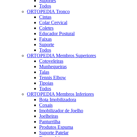
Suportes
Todos
ORTOPEDIA Tronco
Cintas
Colar Cervical
Coletes
Educador Postural
Faixas
Suporte
Todos
ORTOPEDIA Membros Superiores
Cotoveleiras
Munhequeiras
Talas
Tennis Elbow
Tipoias
Todos
ORTOPEDIA Membros Inferiores
Bota Imobilizadora
Coxais
Imobilizador de Joelho
Joelheiras
Panturrilha
Produtos Espuma
Suporte Patelar