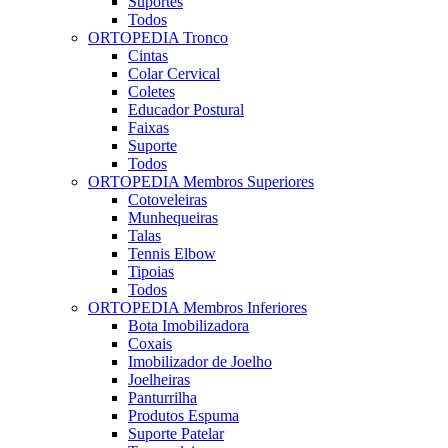
Suportes
Todos
ORTOPEDIA Tronco
Cintas
Colar Cervical
Coletes
Educador Postural
Faixas
Suporte
Todos
ORTOPEDIA Membros Superiores
Cotoveleiras
Munhequeiras
Talas
Tennis Elbow
Tipoias
Todos
ORTOPEDIA Membros Inferiores
Bota Imobilizadora
Coxais
Imobilizador de Joelho
Joelheiras
Panturrilha
Produtos Espuma
Suporte Patelar