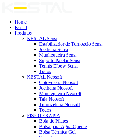
Home
Kestal
Produtos
KESTAL Sensi
Estabilizador de Tornozelo Sensi
Joelheira Sensi
Munhequeira Sensi
Suporte Patelar Sensi
Tennis Elbow Sensi
Todos
KESTAL Neosoft
Cotoveleira Neosoft
Joelheira Neosoft
Munhequeira Neosoft
Tala Neosoft
Tornozeleira Neosoft
Todos
FISIOTERAPIA
Bola de Pilates
Bolsa para Água Quente
Bolsa Térmica Gel