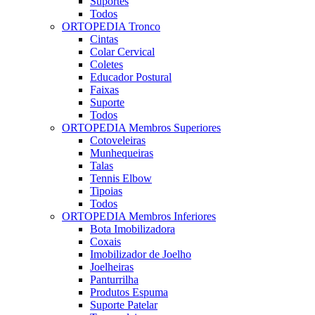
Suportes
Todos
ORTOPEDIA Tronco
Cintas
Colar Cervical
Coletes
Educador Postural
Faixas
Suporte
Todos
ORTOPEDIA Membros Superiores
Cotoveleiras
Munhequeiras
Talas
Tennis Elbow
Tipoias
Todos
ORTOPEDIA Membros Inferiores
Bota Imobilizadora
Coxais
Imobilizador de Joelho
Joelheiras
Panturrilha
Produtos Espuma
Suporte Patelar