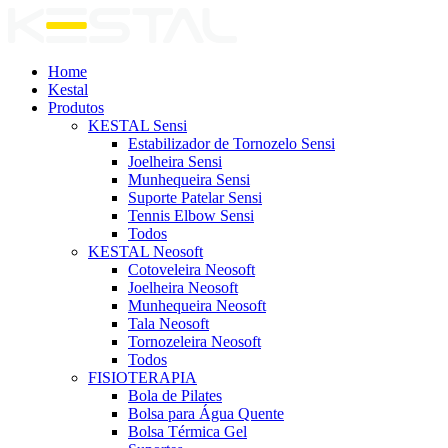
Home
Kestal
Produtos
KESTAL Sensi
Estabilizador de Tornozelo Sensi
Joelheira Sensi
Munhequeira Sensi
Suporte Patelar Sensi
Tennis Elbow Sensi
Todos
KESTAL Neosoft
Cotoveleira Neosoft
Joelheira Neosoft
Munhequeira Neosoft
Tala Neosoft
Tornozeleira Neosoft
Todos
FISIOTERAPIA
Bola de Pilates
Bolsa para Água Quente
Bolsa Térmica Gel