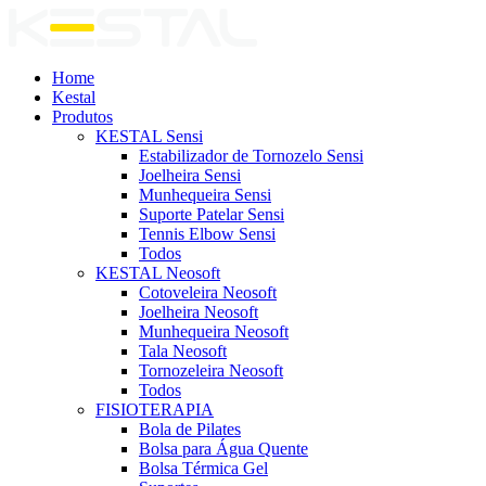
Home
Kestal
Produtos
KESTAL Sensi
Estabilizador de Tornozelo Sensi
Joelheira Sensi
Munhequeira Sensi
Suporte Patelar Sensi
Tennis Elbow Sensi
Todos
KESTAL Neosoft
Cotoveleira Neosoft
Joelheira Neosoft
Munhequeira Neosoft
Tala Neosoft
Tornozeleira Neosoft
Todos
FISIOTERAPIA
Bola de Pilates
Bolsa para Água Quente
Bolsa Térmica Gel