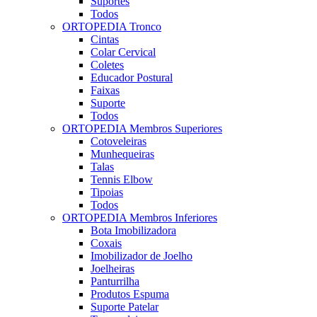
Suportes
Todos
ORTOPEDIA Tronco
Cintas
Colar Cervical
Coletes
Educador Postural
Faixas
Suporte
Todos
ORTOPEDIA Membros Superiores
Cotoveleiras
Munhequeiras
Talas
Tennis Elbow
Tipoias
Todos
ORTOPEDIA Membros Inferiores
Bota Imobilizadora
Coxais
Imobilizador de Joelho
Joelheiras
Panturrilha
Produtos Espuma
Suporte Patelar