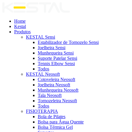
Home
Kestal
Produtos
KESTAL Sensi
Estabilizador de Tornozelo Sensi
Joelheira Sensi
Munhequeira Sensi
Suporte Patelar Sensi
Tennis Elbow Sensi
Todos
KESTAL Neosoft
Cotoveleira Neosoft
Joelheira Neosoft
Munhequeira Neosoft
Tala Neosoft
Tornozeleira Neosoft
Todos
FISIOTERAPIA
Bola de Pilates
Bolsa para Água Quente
Bolsa Térmica Gel