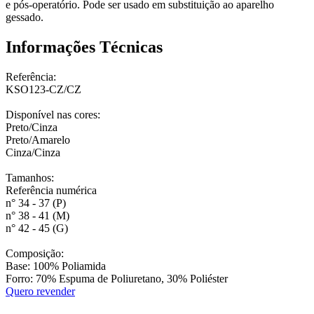
e pós-operatório. Pode ser usado em substituição ao aparelho
gessado.
Informações Técnicas
Referência:
KSO123-CZ/CZ
Disponível nas cores:
Preto/Cinza
Preto/Amarelo
Cinza/Cinza
Tamanhos:
Referência numérica
n° 34 - 37 (P)
n° 38 - 41 (M)
n° 42 - 45 (G)
Composição:
Base: 100% Poliamida
Forro: 70% Espuma de Poliuretano, 30% Poliéster
Quero revender