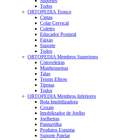
Suportes
Todos
ORTOPEDIA Tronco
Cintas
Colar Cervical
Coletes
Educador Postural
Faixas
Suporte
Todos
ORTOPEDIA Membros Superiores
Cotoveleiras
Munhequeiras
Talas
Tennis Elbow
Tipoias
Todos
ORTOPEDIA Membros Inferiores
Bota Imobilizadora
Coxais
Imobilizador de Joelho
Joelheiras
Panturrilha
Produtos Espuma
Suporte Patelar