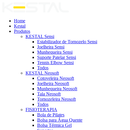
Home
Kestal
Produtos
KESTAL Sensi
Estabilizador de Tornozelo Sensi
Joelheira Sensi
Munhequeira Sensi
Suporte Patelar Sensi
Tennis Elbow Sensi
Todos
KESTAL Neosoft
Cotoveleira Neosoft
Joelheira Neosoft
Munhequeira Neosoft
Tala Neosoft
Tornozeleira Neosoft
Todos
FISIOTERAPIA
Bola de Pilates
Bolsa para Água Quente
Bolsa Térmica Gel