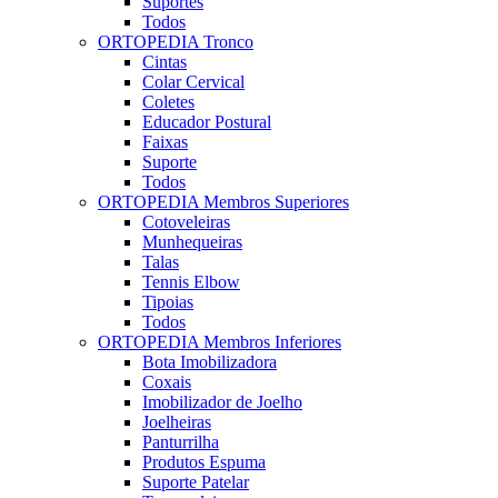
Suportes
Todos
ORTOPEDIA Tronco
Cintas
Colar Cervical
Coletes
Educador Postural
Faixas
Suporte
Todos
ORTOPEDIA Membros Superiores
Cotoveleiras
Munhequeiras
Talas
Tennis Elbow
Tipoias
Todos
ORTOPEDIA Membros Inferiores
Bota Imobilizadora
Coxais
Imobilizador de Joelho
Joelheiras
Panturrilha
Produtos Espuma
Suporte Patelar