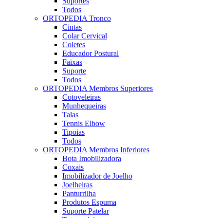
Suportes
Todos
ORTOPEDIA Tronco
Cintas
Colar Cervical
Coletes
Educador Postural
Faixas
Suporte
Todos
ORTOPEDIA Membros Superiores
Cotoveleiras
Munhequeiras
Talas
Tennis Elbow
Tipoias
Todos
ORTOPEDIA Membros Inferiores
Bota Imobilizadora
Coxais
Imobilizador de Joelho
Joelheiras
Panturrilha
Produtos Espuma
Suporte Patelar