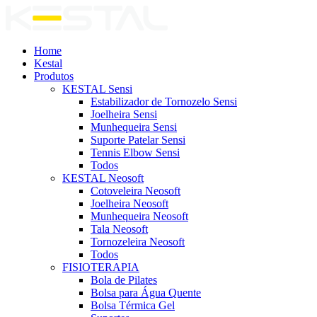
Home
Kestal
Produtos
KESTAL Sensi
Estabilizador de Tornozelo Sensi
Joelheira Sensi
Munhequeira Sensi
Suporte Patelar Sensi
Tennis Elbow Sensi
Todos
KESTAL Neosoft
Cotoveleira Neosoft
Joelheira Neosoft
Munhequeira Neosoft
Tala Neosoft
Tornozeleira Neosoft
Todos
FISIOTERAPIA
Bola de Pilates
Bolsa para Água Quente
Bolsa Térmica Gel