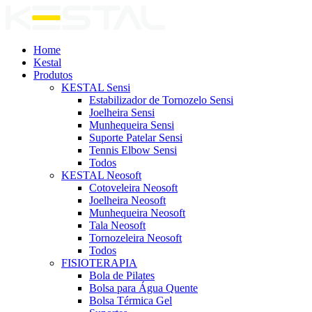
Home
Kestal
Produtos
KESTAL Sensi
Estabilizador de Tornozelo Sensi
Joelheira Sensi
Munhequeira Sensi
Suporte Patelar Sensi
Tennis Elbow Sensi
Todos
KESTAL Neosoft
Cotoveleira Neosoft
Joelheira Neosoft
Munhequeira Neosoft
Tala Neosoft
Tornozeleira Neosoft
Todos
FISIOTERAPIA
Bola de Pilates
Bolsa para Água Quente
Bolsa Térmica Gel