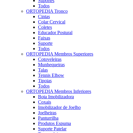
Suportes
Todos
ORTOPEDIA Tronco
Cintas
Colar Cervical
Coletes
Educador Postural
Faixas
Suporte
Todos
ORTOPEDIA Membros Superiores
Cotoveleiras
Munhequeiras
Talas
Tennis Elbow
Tipoias
Todos
ORTOPEDIA Membros Inferiores
Bota Imobilizadora
Coxais
Imobilizador de Joelho
Joelheiras
Panturrilha
Produtos Espuma
Suporte Patelar