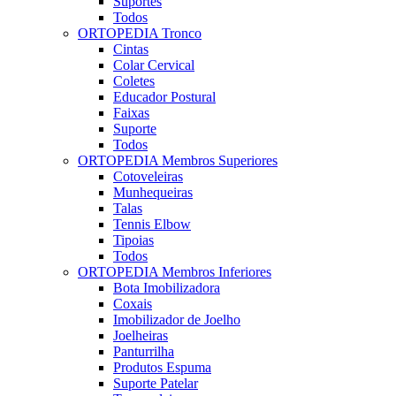
Suportes
Todos
ORTOPEDIA Tronco
Cintas
Colar Cervical
Coletes
Educador Postural
Faixas
Suporte
Todos
ORTOPEDIA Membros Superiores
Cotoveleiras
Munhequeiras
Talas
Tennis Elbow
Tipoias
Todos
ORTOPEDIA Membros Inferiores
Bota Imobilizadora
Coxais
Imobilizador de Joelho
Joelheiras
Panturrilha
Produtos Espuma
Suporte Patelar