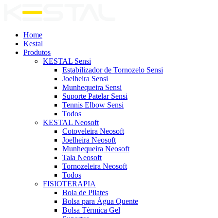
Home
Kestal
Produtos
KESTAL Sensi
Estabilizador de Tornozelo Sensi
Joelheira Sensi
Munhequeira Sensi
Suporte Patelar Sensi
Tennis Elbow Sensi
Todos
KESTAL Neosoft
Cotoveleira Neosoft
Joelheira Neosoft
Munhequeira Neosoft
Tala Neosoft
Tornozeleira Neosoft
Todos
FISIOTERAPIA
Bola de Pilates
Bolsa para Água Quente
Bolsa Térmica Gel