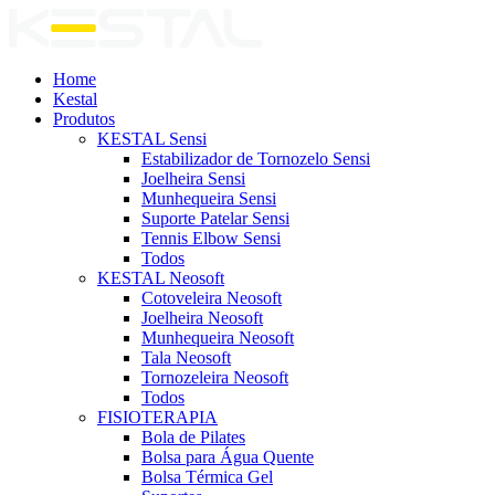
Home
Kestal
Produtos
KESTAL Sensi
Estabilizador de Tornozelo Sensi
Joelheira Sensi
Munhequeira Sensi
Suporte Patelar Sensi
Tennis Elbow Sensi
Todos
KESTAL Neosoft
Cotoveleira Neosoft
Joelheira Neosoft
Munhequeira Neosoft
Tala Neosoft
Tornozeleira Neosoft
Todos
FISIOTERAPIA
Bola de Pilates
Bolsa para Água Quente
Bolsa Térmica Gel