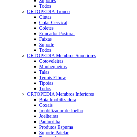
Suportes
Todos
ORTOPEDIA Tronco
Cintas
Colar Cervical
Coletes
Educador Postural
Faixas
Suporte
Todos
ORTOPEDIA Membros Superiores
Cotoveleiras
Munhequeiras
Talas
Tennis Elbow
Tipoias
Todos
ORTOPEDIA Membros Inferiores
Bota Imobilizadora
Coxais
Imobilizador de Joelho
Joelheiras
Panturrilha
Produtos Espuma
Suporte Patelar