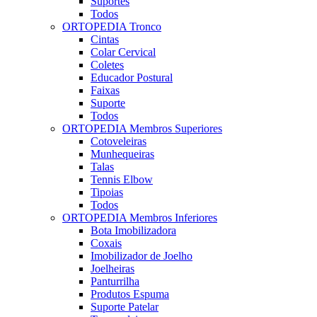
Suportes
Todos
ORTOPEDIA Tronco
Cintas
Colar Cervical
Coletes
Educador Postural
Faixas
Suporte
Todos
ORTOPEDIA Membros Superiores
Cotoveleiras
Munhequeiras
Talas
Tennis Elbow
Tipoias
Todos
ORTOPEDIA Membros Inferiores
Bota Imobilizadora
Coxais
Imobilizador de Joelho
Joelheiras
Panturrilha
Produtos Espuma
Suporte Patelar