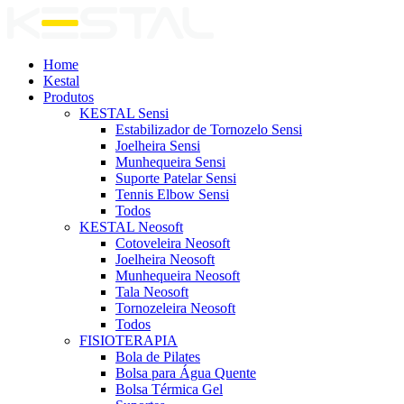
Home
Kestal
Produtos
KESTAL Sensi
Estabilizador de Tornozelo Sensi
Joelheira Sensi
Munhequeira Sensi
Suporte Patelar Sensi
Tennis Elbow Sensi
Todos
KESTAL Neosoft
Cotoveleira Neosoft
Joelheira Neosoft
Munhequeira Neosoft
Tala Neosoft
Tornozeleira Neosoft
Todos
FISIOTERAPIA
Bola de Pilates
Bolsa para Água Quente
Bolsa Térmica Gel