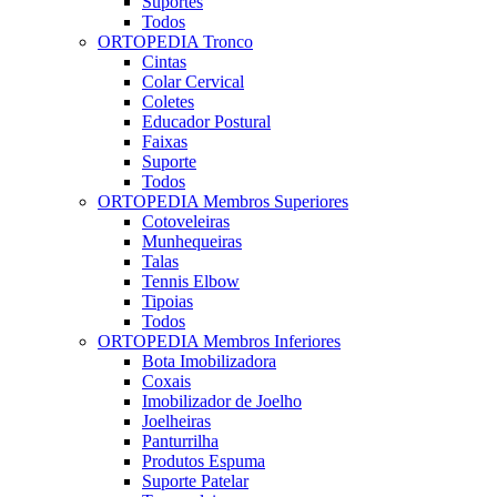
Suportes
Todos
ORTOPEDIA Tronco
Cintas
Colar Cervical
Coletes
Educador Postural
Faixas
Suporte
Todos
ORTOPEDIA Membros Superiores
Cotoveleiras
Munhequeiras
Talas
Tennis Elbow
Tipoias
Todos
ORTOPEDIA Membros Inferiores
Bota Imobilizadora
Coxais
Imobilizador de Joelho
Joelheiras
Panturrilha
Produtos Espuma
Suporte Patelar