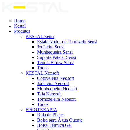
Home
Kestal
Produtos
KESTAL Sensi
Estabilizador de Tornozelo Sensi
Joelheira Sensi
Munhequeira Sensi
Suporte Patelar Sensi
Tennis Elbow Sensi
Todos
KESTAL Neosoft
Cotoveleira Neosoft
Joelheira Neosoft
Munhequeira Neosoft
Tala Neosoft
Tornozeleira Neosoft
Todos
FISIOTERAPIA
Bola de Pilates
Bolsa para Água Quente
Bolsa Térmica Gel