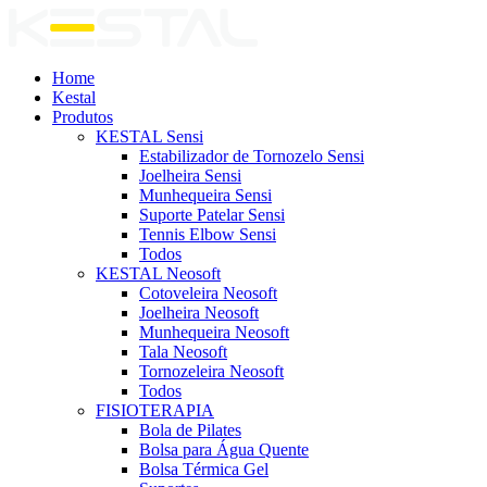
Home
Kestal
Produtos
KESTAL Sensi
Estabilizador de Tornozelo Sensi
Joelheira Sensi
Munhequeira Sensi
Suporte Patelar Sensi
Tennis Elbow Sensi
Todos
KESTAL Neosoft
Cotoveleira Neosoft
Joelheira Neosoft
Munhequeira Neosoft
Tala Neosoft
Tornozeleira Neosoft
Todos
FISIOTERAPIA
Bola de Pilates
Bolsa para Água Quente
Bolsa Térmica Gel