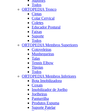
Suportes
Todos
ORTOPEDIA Tronco
Cintas
Colar Cervical
Coletes
Educador Postural
Faixas
Suporte
Todos
ORTOPEDIA Membros Superiores
Cotoveleiras
Munhequeiras
Talas
Tennis Elbow
Tipoias
Todos
ORTOPEDIA Membros Inferiores
Bota Imobilizadora
Coxais
Imobilizador de Joelho
Joelheiras
Panturrilha
Produtos Espuma
Suporte Patelar