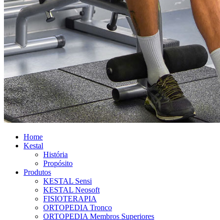
Home
Kestal
História
Propósito
Produtos
KESTAL Sensi
KESTAL Neosoft
FISIOTERAPIA
ORTOPEDIA Tronco
ORTOPEDIA Membros Superiores